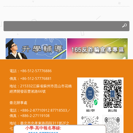
電話：+86-512-57776886
傳真：+86-512-57776881
地址：215332江蘇省蘇州市昆山市花橋
經濟開發區曹淞路66號
臺北辦事處
電話：+886-2-87710912 87718503／
傳真：+886-2-27119108
地址：臺北市忠孝東路四段311號2F之
小學-高中報名專線:
七