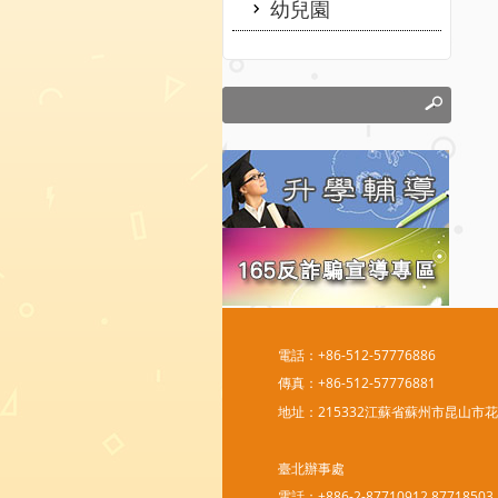
幼兒園
電話：+86-512-57776886
傳真：+86-512-57776881
地址：215332江蘇省蘇州市昆山市
臺北辦事處
電話：+886-2-87710912 87718503