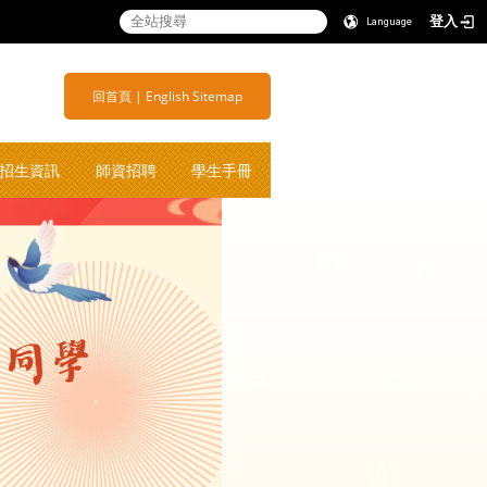
登入
Language
:::
商子女学校
:::
回首頁
|
English
Sitemap
招生資訊
師資招聘
學生手冊