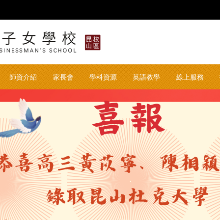
華東臺商子女學校 华东台
師資介紹
家長會
學科資源
英語教學
線上服務