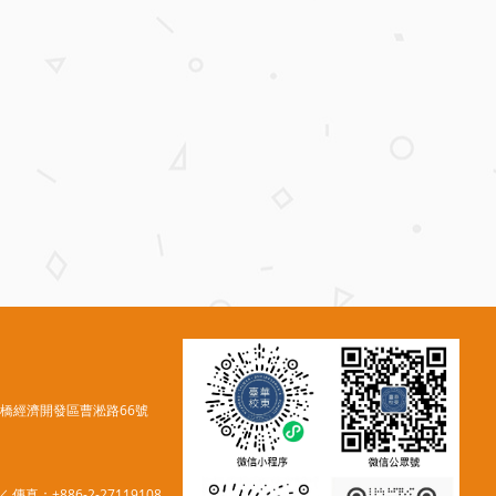
花橋經濟開發區曹淞路66號
／ 傳真：+886-2-27119108