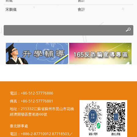
肖龍
會計
宋鵬儀
會計
電話：+86-512-57776886
傳真：+86-512-57776881
地址：215332江蘇省蘇州市昆山市花橋
經濟開發區曹淞路66號
臺北辦事處
電話：+886-2-87710912 87718503／