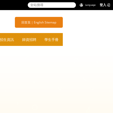
登入
Language
:::
商子女学校
:::
回首頁
|
English
Sitemap
招生資訊
師資招聘
學生手冊