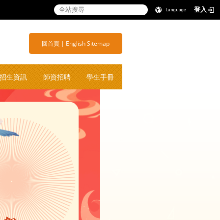
登入
Language
:::
商子女学校
:::
回首頁
|
English
Sitemap
招生資訊
師資招聘
學生手冊