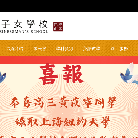
華東臺商子女學校 华东台
師資介紹
家長會
學科資源
英語教學
線上服務