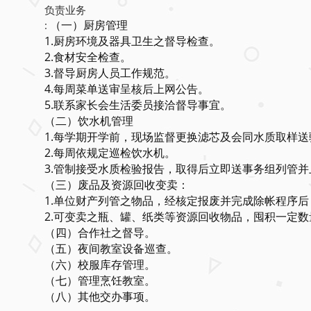
负责业务
（一）厨房管理
:
1.厨房环境及器具卫生之督导检查。
2.食材安全检查。
3.督导厨房人员工作规范。
4.每周菜单送审呈核后上网公告。
5.联系家长会生活委员接洽督导事宜。
（二）饮水机管理
1.每学期开学前，现场监督更换滤芯及会同水质取样送
2.每周依规定巡检饮水机。
3.管制接受水质检验报告，取得后立即送事务组列管并
（三）废品及资源回收变卖：
1.单位财产列管之物品，经核定报废并完成除帐程序
2.可变卖之瓶、罐、纸类等资源回收物品，囤积一定
（四）合作社之督导。
（五）夜间教室设备巡查。
（六）校服库存管理。
（七）管理烹饪教室。
（八）其他交办事项。