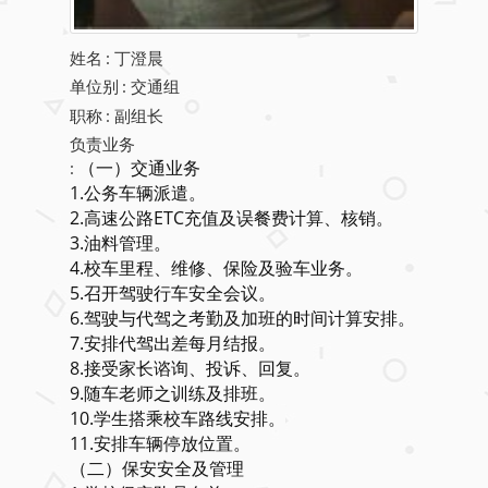
姓名
:
丁澄晨
单位别
: 交通组
职称
: 副组长
负责业务
（一）交通业务
:
1.公务车辆派遣。
2.高速公路ETC充值及误餐费计算、核销。
3.油料管理。
4.校车里程、维修、保险及验车业务。
5.召开驾驶行车安全会议。
6.驾驶与代驾之考勤及加班的时间计算安排。
7.安排代驾出差每月结报。
8.接受家长谘询、投诉、回复。
9.随车老师之训练及排班。
10.学生搭乘校车路线安排。
11.安排车辆停放位置。
（二）保安安全及管理