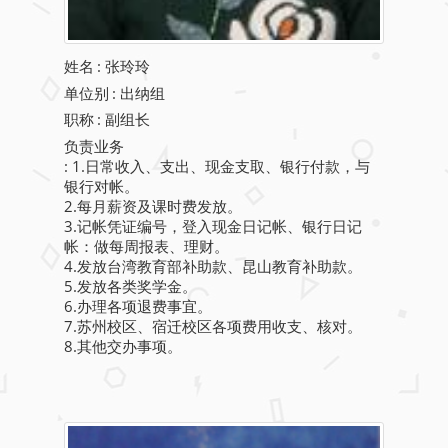
姓名
:
张玲玲
单位别
: 出纳组
职称
: 副组长
负责业务
: 1.日常收入、支出、现金支取、银行付款，与
银行对帐。
2.每月薪资及课时费发放。
3.记帐凭证编号，登入现金日记帐、银行日记
帐：做每周报表、理财。
4.发放台湾教育部补助款、昆山教育补助款。
5.发放各类奖学金。
6.办理各项退费事宜。
7.苏州校区、宿迁校区各项费用收支、核对。
8.其他交办事项。