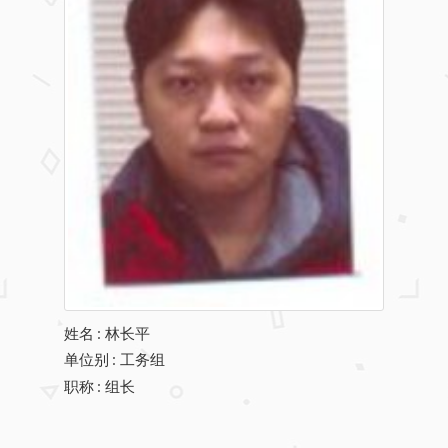
姓名
:
林长平
单位别
: 工务组
职称
: 组长