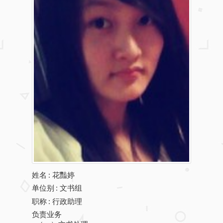
姓名
:
花豔婷
单位别
: 文书组
职称
: 行政助理
负责业务