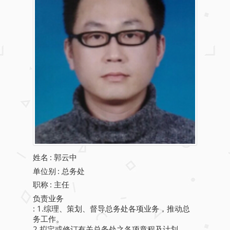
姓名
:
郭云中
单位别
: 总务处
职称
: 主任
负责业务
: 1.综理、策划、督导总务处各项业务，推动总
务工作。
2.拟定或修订有关总务处之各项章程及计划。