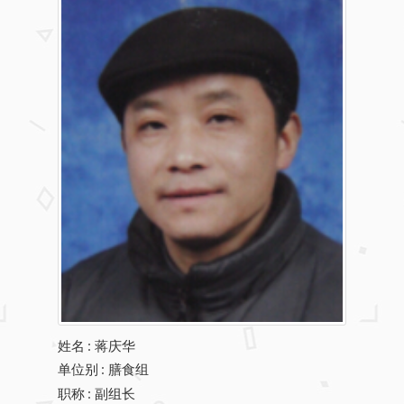
姓名
:
蒋庆华
单位别
: 膳食组
职称
: 副组长