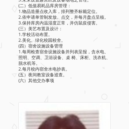
(二）低值易耗品库房管理：
1.物品造册点收入库，排列整齐标籤定位。
2.依申请单管制发放、点交，并每月盘点呈核。
3.保持库房内温湿度正常，并仿鼠疫侵害。
(三）美艺布置及设计：
1.学校活动布置。
2.美化、绿化校园校舍。
(四）宿舍设施设备管理
1.每周检查宿舍设施设备并列表呈报，含水电、
照明、空调、卫浴设备、桌 椅、床柜、洗衣机、
脱水机等。
2.每月校内宿舍水电抄表。
(五）夜间教室设备巡查。
(六）其他交办事项