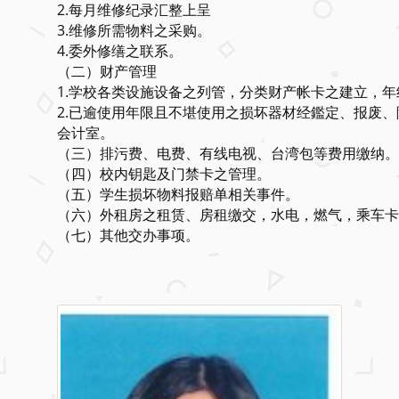
2.每月维修纪录汇整上呈
3.维修所需物料之采购。
4.委外修缮之联系。
（二）财产管理
1.学校各类设施设备之列管，分类财产帐卡之建立，
2.已逾使用年限且不堪使用之损坏器材经鑑定、报废
会计室。
（三）排污费、电费、有线电视、台湾包等费用缴纳。
（四）校内钥匙及门禁卡之管理。
（五）学生损坏物料报赔单相关事件。
（六）外租房之租赁、房租缴交，水电，燃气，乘车卡
（七）其他交办事项。