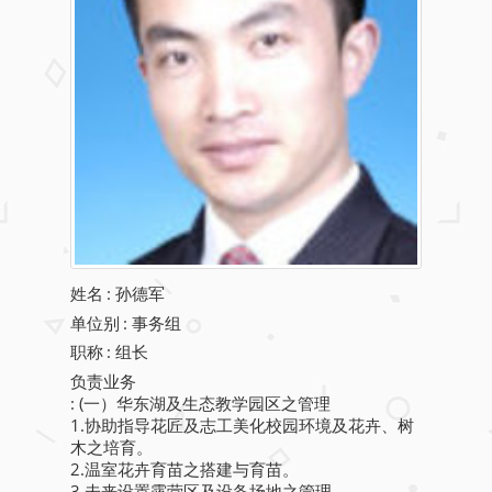
姓名
:
孙德军
单位别
: 事务组
职称
: 组长
负责业务
: (一）华东湖及生态教学园区之管理
1.协助指导花匠及志工美化校园环境及花卉、树
木之培育。
2.温室花卉育苗之搭建与育苗。
3.未来设置露营区及设备场地之管理。