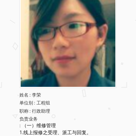
姓名
:
李荣
单位别
: 工程组
职称
: 行政助理
负责业务
（一）维修管理
:
1.线上报修之受理、派工与回复。