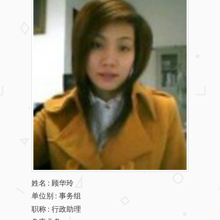
姓名
:
顾华玲
单位别
: 事务组
职称
: 行政助理